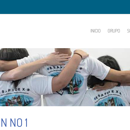
INICIO
GRUPO
S
N NO 1