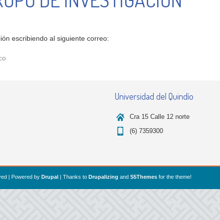
ión escribiendo al siguiente correo:
co
Universidad del Quindío
Cra 15 Calle 12 norte
(6) 7359300
erved | Powered by
Drupal
| Thanks to
Drupalizing
and
S5Themes
for the theme!