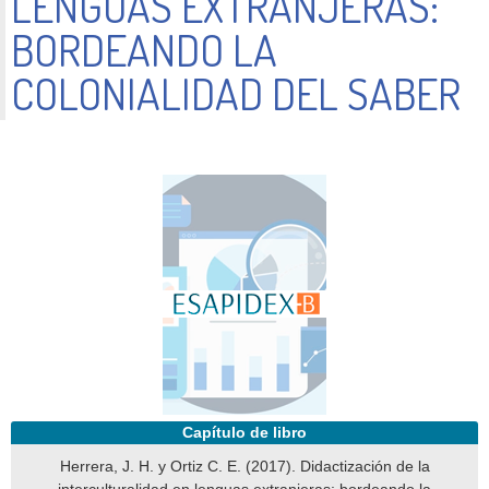
LENGUAS EXTRANJERAS:
BORDEANDO LA
COLONIALIDAD DEL SABER
Capítulo de libro
Herrera, J. H. y Ortiz C. E. (2017). Didactización de la
interculturalidad en lenguas extranjeras: bordeando la