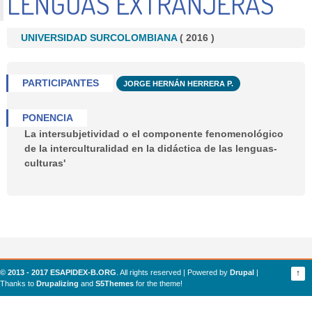
LENGUAS EXTRANJERAS
UNIVERSIDAD SURCOLOMBIANA
(
2016
)
PARTICIPANTES
JORGE HERNÁN HERRERA P.
PONENCIA
La intersubjetividad o el componente fenomenológico
de la interculturalidad en la didáctica de las lenguas-
culturas'
© 2013 - 2017 ESAPIDEX-B.ORG
. All rights reserved | Powered by
Drupal
|
↑
Thanks to
Drupalizing
and
S5Themes
for the theme!