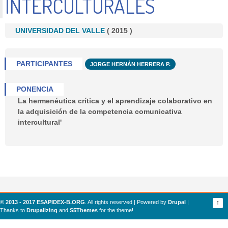
INTERCULTURALES
UNIVERSIDAD DEL VALLE
(
2015
)
PARTICIPANTES
JORGE HERNÁN HERRERA P.
PONENCIA
La hermenéutica crítica y el aprendizaje colaborativo en
la adquisición de la competencia comunicativa
intercultural'
© 2013 - 2017 ESAPIDEX-B.ORG
. All rights reserved | Powered by
Drupal
|
↑
Thanks to
Drupalizing
and
S5Themes
for the theme!